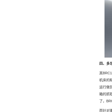
四、多
其BR
机床的
运行做
箱的抓
了，B
而针对更