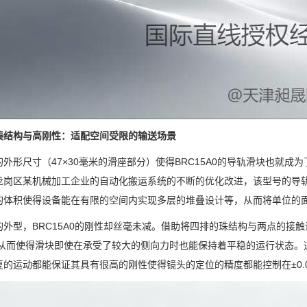
凑结构与高刚性：适配空间受限的输送场景
的外形尺寸（47×30毫米的滑座部分）使得BRC15A0的导轨滑块也就
龙岗区某机械加工企业的自动化搬运系统的不断的优化改进，该型号的导
的体积使得设备能在有限的空间内实现多层的堆叠设计等，从而将单位的面
的外型，BRC15A0的刚性却丝毫未减。借助将四排的珠结构与两点的接
,从而使得滑块即使在承受了较大的侧向力时也能保持着平稳的运行状态。通
复的运动都能保证其具有很高的刚性使得镜头的定位的精度都能控制在±0.