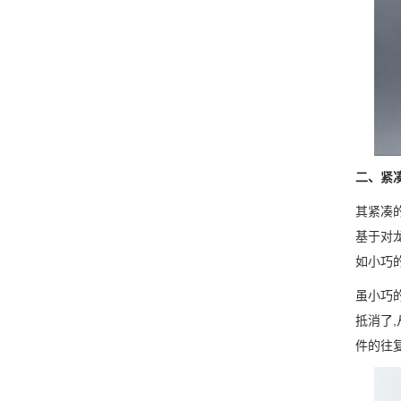
二、紧
其紧凑
基于对
如小巧
虽小巧
抵消了
件的往