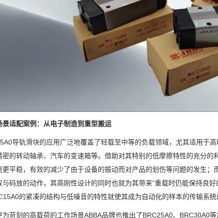
场景适配案例：从电子制造到重型搬运
C15A0导轨滑块的应用广泛地覆盖了轻载至中等的负载领域，尤其适用于
精密的转动轴承、汽车的变速箱等。借助对其特别的低摩擦特性的充分的
到更平稳，有效的减少了由于设备的振动而对产品的划伤等问题的发生；
取与码放的动作，其高刚性设计的同时也就为其带来“重载时仍能保持良好
RC15A0的紧凑的结构与低噪音的特性就使其成为自动化的样本的传输系
为苛刻的高载荷的工作场景ABBA品牌也推出了BRC25A0、BRC30