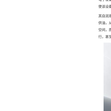
使该设
其自润
供油，
空间，
行，甚