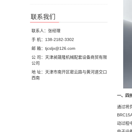
联系我们
联系人：张经理
手 机：138-2182-3302
邮 箱：tjcsljx@126.com
公 司：天津昶晟隆机械配套设备商贸有限
公司
地 址：天津市南开区密云路与黄河道交口
西南
一、四
通过将
BRC1
动过程
电子设